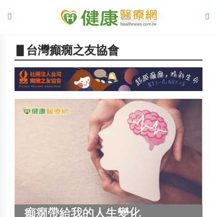
▋台灣癲癇之友協會
癲癇帶給我的人生變化