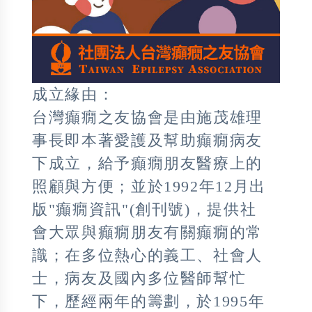
成立緣由：
台灣癲癇之友協會是由施茂雄理
事長即本著愛護及幫助癲癇病友
下成立，給予癲癇朋友醫療上的
照顧與方便；並於1992年12月出
版"癲癇資訊"(創刊號)，提供社
會大眾與癲癇朋友有關癲癇的常
識；在多位熱心的義工、社會人
士，病友及國內多位醫師幫忙
下，歷經兩年的籌劃，於1995年