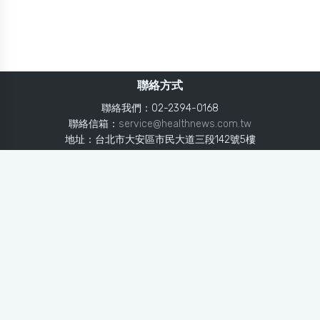
聯絡方式
聯絡我們：02-2394-0168
聯絡信箱：
service@healthnews.com.tw
地址：台北市大安區市民大道三段142號5樓
Line：
@healthnews
使用條款
隱私聲明
免責聲明
媒體投稿
健康醫療網
健康醫療網每日提供專業、即時、正確的健康知識、醫學新
知、用藥安全、醫療照護、專家臨床經驗，關懷婦幼、上
班、銀髮、年輕各大族群的生理、心理健康狀況，尤其對重