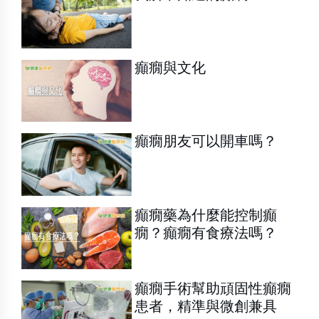
癲癇與文化
癲癇朋友可以開車嗎？
癲癇藥為什麼能控制癲
癇？癲癇有食療法嗎？
癲癇手術幫助頑固性癲癇
患者，精準與微創兼具