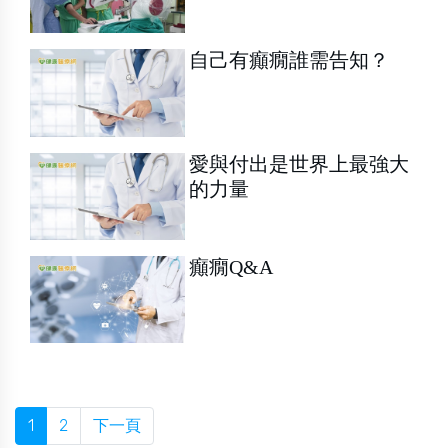
自己有癲癇誰需告知？
愛與付出是世界上最強大
的力量
癲癇Q&A
1
2
下一頁