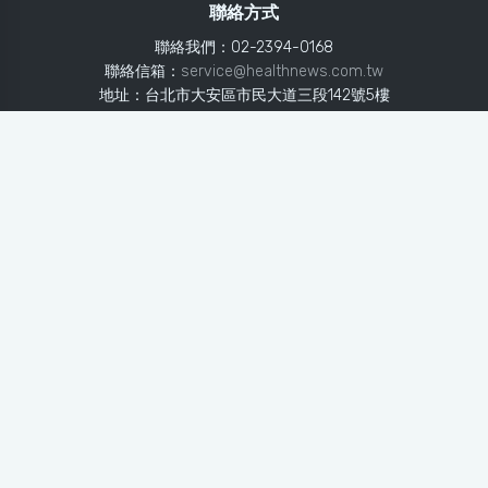
聯絡方式
聯絡我們：02-2394-0168
聯絡信箱：
service@healthnews.com.tw
地址：台北市大安區市民大道三段142號5樓
Line：
@healthnews
使用條款
隱私聲明
免責聲明
媒體投稿
健康醫療網
健康醫療網每日提供專業、即時、正確的健康知識、醫學新
知、用藥安全、醫療照護、專家臨床經驗，關懷婦幼、上
班、銀髮、年輕各大族群的生理、心理健康狀況，尤其對重
大疾病（糖尿病、高血壓、心臟病、各種癌症、慢性疾病
等）、養生保健、營養攝取、體重管理、減肥美容等，邀訪
各類專家做正確、客觀的剖析與分享，是民眾獲取健康照護
的最佳資訊平台。