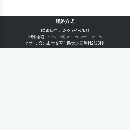
聯絡方式
聯絡我們：02-2394-0168
聯絡信箱：
service@healthnews.com.tw
地址：台北市大安區市民大道三段142號5樓
Line：
@healthnews
使用條款
隱私聲明
免責聲明
媒體投稿
健康醫療網
健康醫療網每日提供專業、即時、正確的健康知識、醫學新
知、用藥安全、醫療照護、專家臨床經驗，關懷婦幼、上
班、銀髮、年輕各大族群的生理、心理健康狀況，尤其對重
大疾病（糖尿病、高血壓、心臟病、各種癌症、慢性疾病
等）、養生保健、營養攝取、體重管理、減肥美容等，邀訪