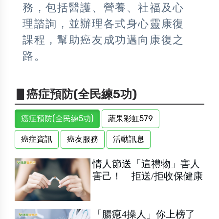
務，包括醫護、營養、社福及心
理諮詢，並辦理各式身心靈康復
課程，幫助癌友成功邁向康復之
路。
▋癌症預防(全民練5功)
癌症預防(全民練5功)
蔬果彩虹579
癌症資訊
癌友服務
活動訊息
情人節送「這禮物」害人
害己！ 拒送/拒收保健康
「腸瘜4操人」你上榜了