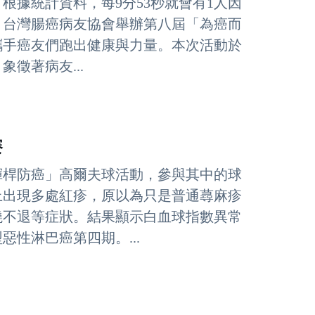
根據統計資料，每9分53秒就會有1人因
。台灣腸癌病友協會舉辦第八屆「為癌而
攜手癌友們跑出健康與力量。本次活動於
象徵著病友...
賽
「揮桿防癌」高爾夫球活動，參與其中的球
上出現多處紅疹，原以為只是普通蕁麻疹
燒不退等症狀。結果顯示白血球指數異常
性淋巴癌第四期。...