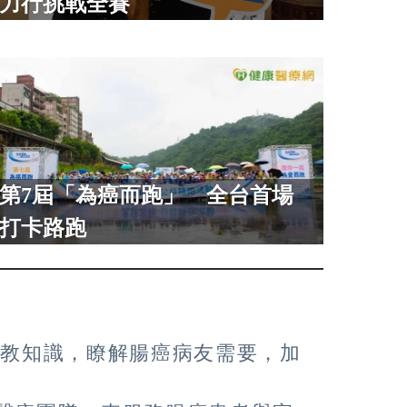
力行挑戰全賽
第7屆「為癌而跑」 全台首場
打卡路跑
教知識，瞭解腸癌病友需要，加