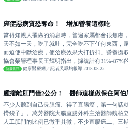
癌症惡病質恐奪命！ 增加營養這樣吃
當得知親人罹癌的消息時，普遍家屬都會很焦慮
天不如一天，吃了就吐，完全吃不下任何東西，
而迫使中斷治療，使治療效果大打折扣。營養攝
協會榮譽理事長王輝明指出，據統計有31%-87%的
健康醫療網／記者吳珮均報導 2018-08-22
健康書訊
腫瘤離肛門僅2公分！ 醫師這樣做保住阿伯
不少人聽到自己長腫瘤、得了直腸癌，第一句話
揹袋子」。萬芳醫院大腸直腸外科主治醫師魏柏
人工肛門的比例已微乎其微，不少直腸癌二、三