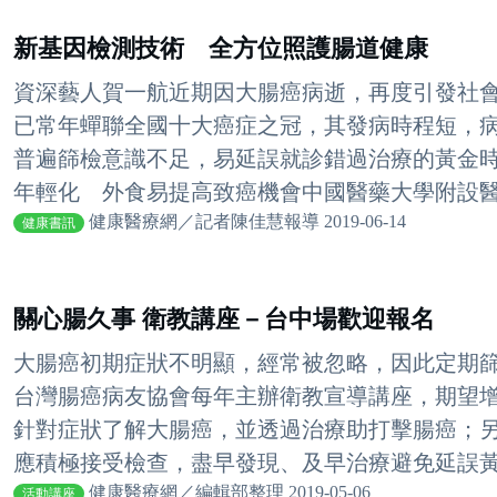
新基因檢測技術 全方位照護腸道健康
資深藝人賀一航近期因大腸癌病逝，再度引發社
已常年蟬聯全國十大癌症之冠，其發病時程短，
普遍篩檢意識不足，易延誤就診錯過治療的黃金
年輕化 外食易提高致癌機會中國醫藥大學附設醫院
健康醫療網／記者陳佳慧報導 2019-06-14
健康書訊
關心腸久事 衛教講座－台中場歡迎報名
大腸癌初期症狀不明顯，經常被忽略，因此定期
台灣腸癌病友協會每年主辦衛教宣導講座，期望
針對症狀了解大腸癌，並透過治療助打擊腸癌；
應積極接受檢查，盡早發現、及早治療避免延誤黃金
健康醫療網／編輯部整理 2019-05-06
活動講座