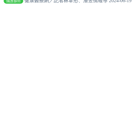
健康醫療網／記者林韋彤、潘昱僑報導 2024-06-19
攝護腺癌