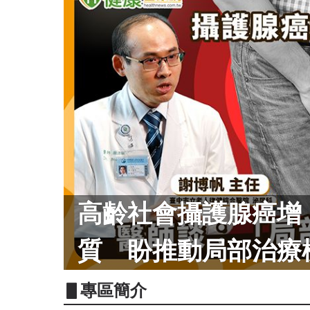
高齡社會攝護腺癌增
質 盼推動局部治療
▋專區簡介