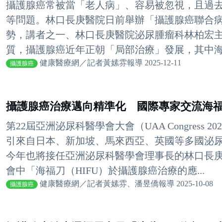
攝護腺癌常被當「老人病」、容易被忽視，且過
等問題。林口長庚醫院日前舉辦「攝護腺癌聯合
勢，講者之一、林口長庚醫院泌尿腫瘤科林柏宏
質，攝護腺癌近年正朝「局部治療」發展，其中海福
健康醫療網／記者黃嫊雰報導 2025-12-11
攝護腺癌
攝護腺癌治療邁向精準化 國際專家交流海
第22屆亞洲泌尿科醫學會大會（UAA Congress 
引來自日本、新加坡、馬來西亞、英國等多國泌
今年也將接任亞洲泌尿科醫學會理事長的林口長
會中「海福刀（HIFU）於攝護腺癌治療的應...
健康醫療網／記者黃嫊雰、潘昱僑報導 2025-10-08
攝護腺癌