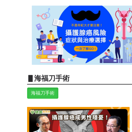
▋海福刀手術
海福刀手術