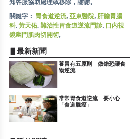
知客服協助處理或移除，謝謝。
關鍵字：
胃食道逆流
,
亞東醫院
,
肝膽胃腸
科
,
黃天佑
,
難治性胃食道逆流門診
,
口內視
鏡幽門肌肉切開術
,
▋最新新聞
養胃有五原則 做錯恐讓食
物逆流
常常胃食道逆流 要小心
「食道腺癌」