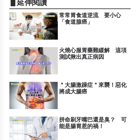
▋延伸閱讀
常常胃食道逆流 要小心
「食道腺癌」
火燒心服胃藥難緩解 這項
測試揪出真正病因
＂大腸激躁症＂來襲！惡化
將成大腸癌
拼命刷牙嘴巴還是臭？ 可
能是腸胃惹的禍！