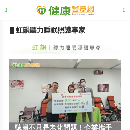
▋虹韻聽力睡眠照護專家
聽損不只是老化問題！企業攜手