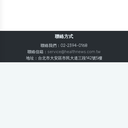
聯絡方式
聯絡我們：02-2394-0168
聯絡信箱：
service@healthnews.com.tw
地址：台北市大安區市民大道三段142號5樓
Line：
@healthnews
使用條款
隱私聲明
免責聲明
媒體投稿
健康醫療網
健康醫療網每日提供專業、即時、正確的健康知識、醫學新
知、用藥安全、醫療照護、專家臨床經驗，關懷婦幼、上
班、銀髮、年輕各大族群的生理、心理健康狀況，尤其對重