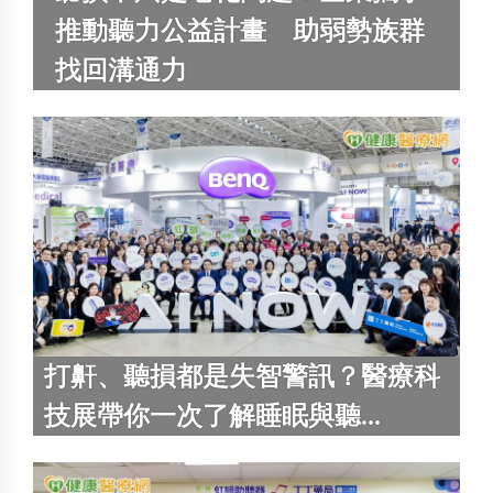
推動聽力公益計畫 助弱勢族群
找回溝通力
打鼾、聽損都是失智警訊？醫療科
技展帶你一次了解睡眠與聽...