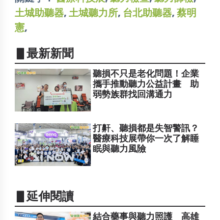
土城助聽器
,
土城聽力所
,
台北助聽器
,
蔡明
憲
,
▋最新新聞
聽損不只是老化問題！企業
攜手推動聽力公益計畫 助
弱勢族群找回溝通力
打鼾、聽損都是失智警訊？
醫療科技展帶你一次了解睡
眠與聽力風險
▋延伸閱讀
結合藥事與聽力照護 高雄