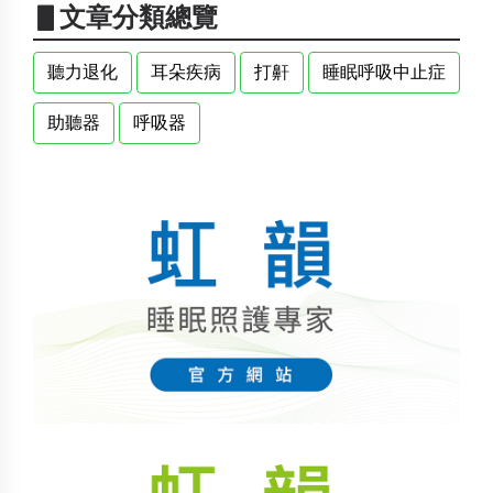
▋文章分類總覽
聽力退化
耳朵疾病
打鼾
睡眠呼吸中止症
助聽器
呼吸器