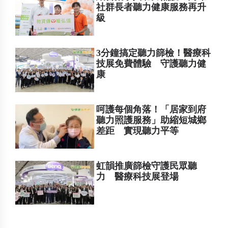
社群長者聽力健康服務再升
級
3分鐘搞定聽力篩檢！醫療科
技展免費體驗 守護聽力健
康
呵護每個角落！「居家到府
聽力照護服務」助縮短城鄉
差距 實現聽力平等
虹韻推廣篩檢守護民眾聽
力 醫療科技展登場