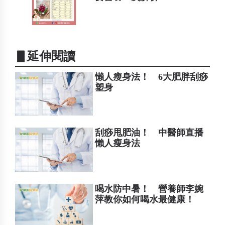
▋延伸閱讀
懶人瘦身法！ 6大肥胖刮痧
塑身
刮痧甩肥油！ 中醫師直播
懶人瘦身法
喝水防中暑！ 營養師李婉
萍教你如何喝水最健康！