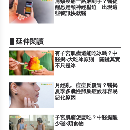
肩頸痠痛一路麻到手？醫提
醒恐是頸神經壓迫 出現這
些警訊快就醫
▋延伸閱讀
有子宮肌瘤還能吃冰嗎？中
醫揭5大吃冰原則 關鍵其實
不只是冰
月經亂、痘痘反覆冒？醫揭
夏季多囊性卵巢症候群容易
惡化原因
子宮肌瘤怎麼吃？中醫提醒
少碰3類食物