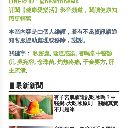
LINE＠ ID：@healthnews
訂閱【健康愛樂活】影音頻道，閱讀健康知
識更輕鬆
本區內容是由個人維護，若有不當資訊請通
知客服協助處理或移除，謝謝。
關鍵字：
私密處
,
陰道感染
,
睿鳴堂中醫診
所
,
吳宛容
,
念珠菌
,
灼熱疼痛
,
千金要方
,
肝
主疏泄
,
▋最新新聞
有子宮肌瘤還能吃冰嗎？中
醫揭5大吃冰原則 關鍵其實
不只是冰