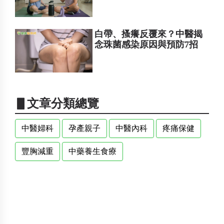
白帶、搔癢反覆來？中醫揭
念珠菌感染原因與預防7招
▋文章分類總覽
中醫婦科
孕產親子
中醫內科
疼痛保健
豐胸減重
中藥養生食療