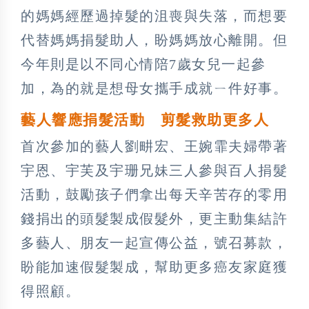
的媽媽經歷過掉髮的沮喪與失落，而想要
代替媽媽捐髮助人，盼媽媽放心離開。但
今年則是以不同心情陪7歲女兒一起參
加，為的就是想母女攜手成就ㄧ件好事。
藝人響應捐髮活動 剪髮救助更多人
首次參加的藝人劉畊宏、王婉霏夫婦帶著
宇恩、宇芙及宇珊兄妹三人參與百人捐髮
活動，鼓勵孩子們拿出每天辛苦存的零用
錢捐出的頭髮製成假髮外，更主動集結許
多藝人、朋友一起宣傳公益，號召募款，
盼能加速假髮製成，幫助更多癌友家庭獲
得照顧。