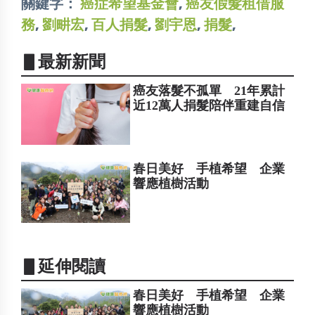
關鍵字：
癌症希望基金會
,
癌友假髮租借服
務
,
劉畊宏
,
百人捐髮
,
劉宇恩
,
捐髮
,
▋最新新聞
癌友落髮不孤單 21年累計
近12萬人捐髮陪伴重建自信
春日美好 手植希望 企業
響應植樹活動
▋延伸閱讀
春日美好 手植希望 企業
響應植樹活動