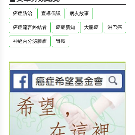
癌症防治
宣導倡議
病友故事
癌症流言終結者
癌症新知
大腸癌
淋巴癌
神經內分泌腫瘤
胃癌