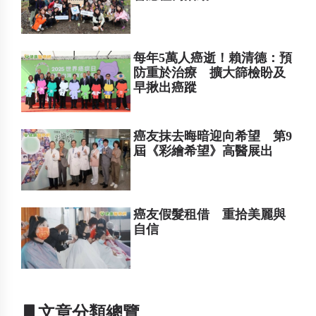
每年5萬人癌逝！賴清德：預
防重於治療 擴大篩檢盼及
早揪出癌蹤
癌友抹去晦暗迎向希望 第9
屆《彩繪希望》高醫展出
癌友假髮租借 重拾美麗與
自信
▋文章分類總覽