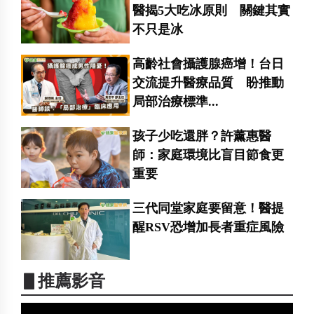
醫揭5大吃冰原則 關鍵其實
不只是冰
高齡社會攝護腺癌增！台日
交流提升醫療品質 盼推動
局部治療標準...
孩子少吃還胖？許薰惠醫
師：家庭環境比盲目節食更
重要
三代同堂家庭要留意！醫提
醒RSV恐增加長者重症風險
▋推薦影音