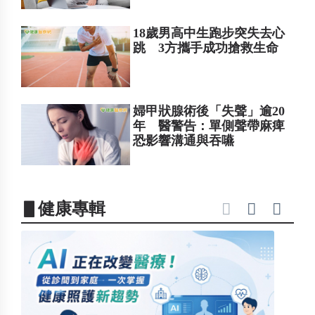
18歲男高中生跑步突失去心
跳 3方攜手成功搶救生命
婦甲狀腺術後「失聲」逾20
年 醫警告：單側聲帶麻痺
恐影響溝通與吞嚥
▋健康專輯