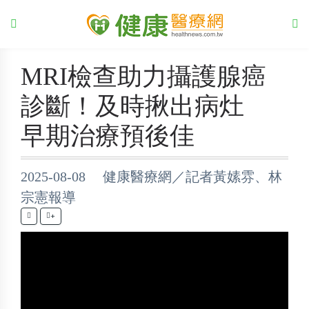
MRI檢查助力攝護腺癌
診斷！及時揪出病灶
早期治療預後佳
2025-08-08 健康醫療網／記者黃嫊雰、林
宗憲報導
+