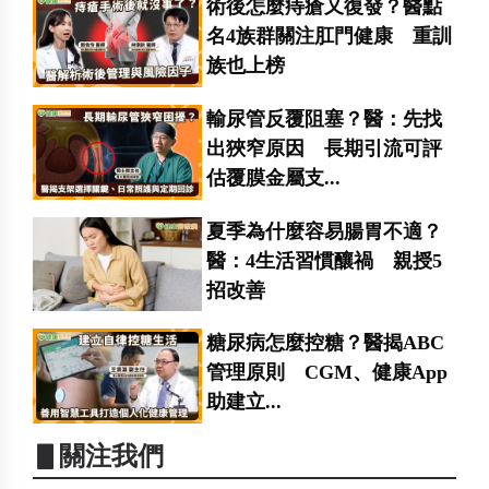
術後怎麼痔瘡又復發？醫點
名4族群關注肛門健康 重訓
族也上榜
輸尿管反覆阻塞？醫：先找
出狹窄原因 長期引流可評
估覆膜金屬支...
夏季為什麼容易腸胃不適？
醫：4生活習慣釀禍 親授5
招改善
糖尿病怎麼控糖？醫揭ABC
管理原則 CGM、健康App
助建立...
▋關注我們