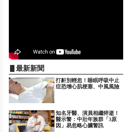
▋最新新聞
打鼾別輕忽！睡眠呼吸中止
症恐增心肌梗塞、中風風險
知名牙醫、演員相繼猝逝！
醫示警：中壯年族群「3原
因」易忽略心臟警訊