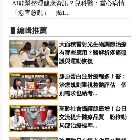
AI能幫整理健康資訊？兒科醫：當心病情
「愈查愈亂」 揭1...
▋編輯推薦
大面積雷射光生物調節治療
有哪些應用？醫解析疼痛照
護與運動恢復
膠原蛋白注射療程多！醫：
治療規劃重視整體評估 個
別需求也納考...
高齡社會攝護腺癌增！台日
交流提升醫療品質 盼推動
局部治療標準...