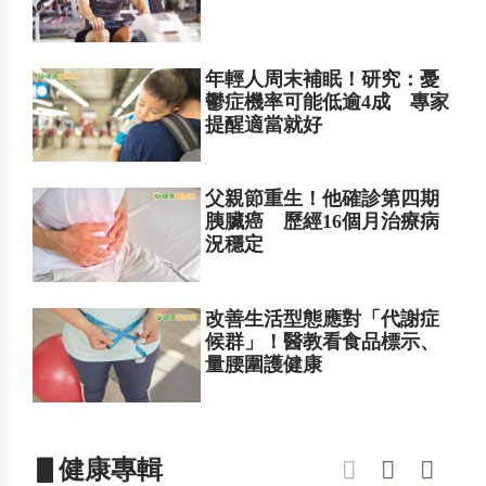
年輕人周末補眠！研究：憂
鬱症機率可能低逾4成 專家
提醒適當就好
父親節重生！他確診第四期
胰臟癌 歷經16個月治療病
況穩定
改善生活型態應對「代謝症
候群」！醫教看食品標示、
量腰圍護健康
▋健康專輯