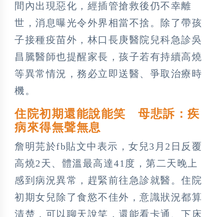
間內出現惡化，經插管搶救後仍不幸離
世，消息曝光令外界相當不捨。除了帶孩
子接種疫苗外，林口長庚醫院兒科急診吳
昌騰醫師也提醒家長，孩子若有持續高燒
等異常情況，務必立即送醫、爭取治療時
機。
住院初期還能說能笑 母悲訴：疾
病來得無聲無息
詹明芫於fb貼文中表示，女兒3月2日反覆
高燒2天、體溫最高達41度，第二天晚上
感到病況異常，趕緊前往急診就醫。住院
初期女兒除了食慾不佳外，意識狀況都算
清楚，可以聊天說笑，還能看卡通、下床