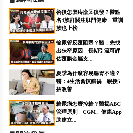
術後怎麼痔瘡又復發？醫點
名4族群關注肛門健康 重訓
族也上榜
輸尿管反覆阻塞？醫：先找
出狹窄原因 長期引流可評
估覆膜金屬支...
夏季為什麼容易腸胃不適？
醫：4生活習慣釀禍 親授5
招改善
糖尿病怎麼控糖？醫揭ABC
管理原則 CGM、健康App
助建立...