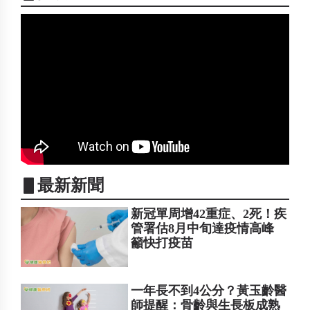
▋最新新聞
新冠單周增42重症、2死！疾
管署估8月中旬達疫情高峰
籲快打疫苗
一年長不到4公分？黃玉齡醫
師提醒：骨齡與生長板成熟