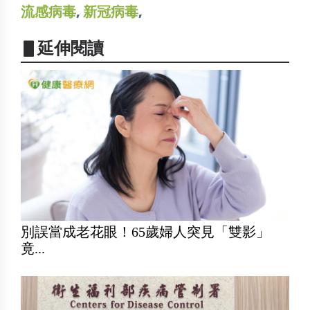
流感病毒
,
新冠病毒
,
▋延伸閱讀
別誤當成老花眼！65歲婦人突見「雙影」
竟...