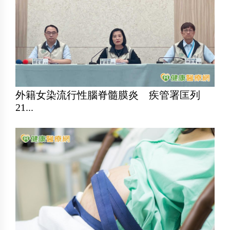
外籍女染流行性腦脊髓膜炎 疾管署匡列
21...