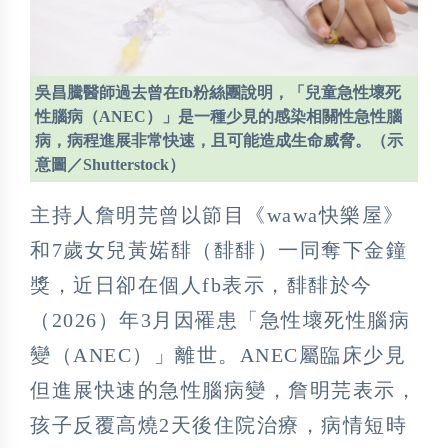
吳昌騰醫師過去曾在fb粉絲團說明，「兒童急性壞死
性腦病（ANEC）」是一種少見的感染相關性急性腦
病，病程進展非常快速，且可能造成生命威脅。（示
意圖／Shutterstock）
主持人詹明芫曾以節目《wawa快樂屋》
和7歲女兒黃婼馡（馡馡）一同奪下金鐘
獎，近日卻在個人fb表示，馡馡於今
（2026）年3月因罹患「急性壞死性腦病
變（ANEC）」離世。ANEC屬臨床少見
但進展快速的急性腦病變，詹明芫表示，
孩子反覆高燒2天後住院治療，病情短時