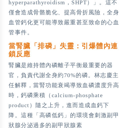
hyperparathyroidism，SHPT）」。這不
僅會造成骨骼脆化、提高骨折風險，全身
血管鈣化更可能導致嚴重甚至致命的心血
管事件。
當腎臟「排磷」失靈：引爆體內連
鎖反應
腎臟是維持體內磷離子平衡最重要的器
官，負責代謝全身約70%的磷。林志慶主
任解釋，當腎功能衰竭導致血磷濃度升高
時，鈣磷乘積（calcium-phosphate
product）隨之上升，進而造成血鈣下
降。這種「高磷低鈣」的環境會刺激副甲
狀腺分泌過多的副甲狀腺素