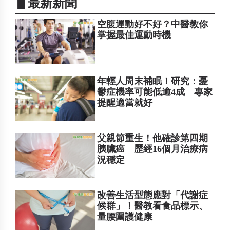
▋最新新聞
空腹運動好不好？中醫教你
掌握最佳運動時機
年輕人周末補眠！研究：憂
鬱症機率可能低逾4成 專家
提醒適當就好
父親節重生！他確診第四期
胰臟癌 歷經16個月治療病
況穩定
改善生活型態應對「代謝症
候群」！醫教看食品標示、
量腰圍護健康