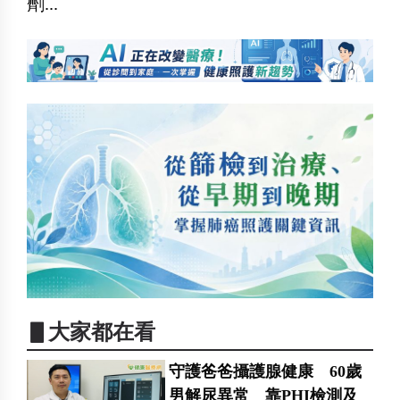
劑...
▋大家都在看
守護爸爸攝護腺健康 60歲
男解尿異常 靠PHI檢測及