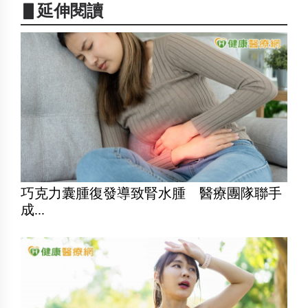
▋延伸閱讀
巧克力囊腫復發導致腎水腫 醫療團隊聯手
成...