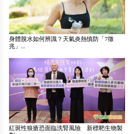
身體脫水如何辨識？天氣炎熱慎防「7徵
兆」...
紅斑性狼瘡恐面臨洗腎風險 新標靶生物製