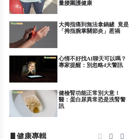
量腰圍護健康
大拇指痛到無法拿鍋鏟 竟是
「拇指腕掌關節炎」惹禍
心情不好找AI聊天可以嗎？
專家提醒：別忽略4大警訊
健檢腎功能正常別大意！
醫：蛋白尿異常恐是洗腎警
訊
▋健康專輯