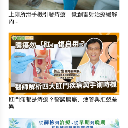
上廁所滑手機引發痔瘡 微創雷射治療緩解
內...
肛門痛都是痔瘡？醫談膿瘍、瘻管與肛裂差
異...