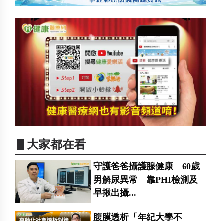
▋大家都在看
守護爸爸攝護腺健康 60歲
男解尿異常 靠PHI檢測及
早揪出攝...
腹膜透析「年紀大學不