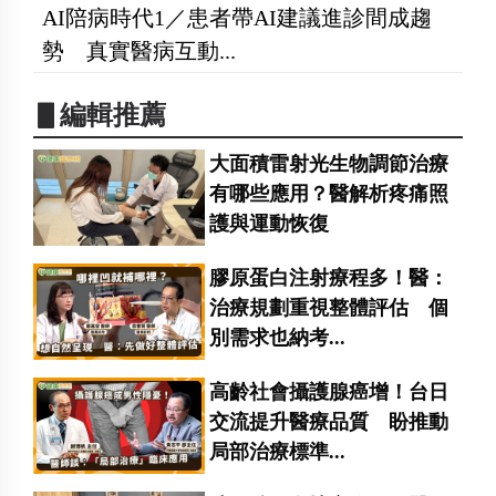
AI陪病時代1／患者帶AI建議進診間成趨
勢 真實醫病互動...
▋編輯推薦
大面積雷射光生物調節治療
有哪些應用？醫解析疼痛照
護與運動恢復
膠原蛋白注射療程多！醫：
治療規劃重視整體評估 個
別需求也納考...
高齡社會攝護腺癌增！台日
交流提升醫療品質 盼推動
局部治療標準...