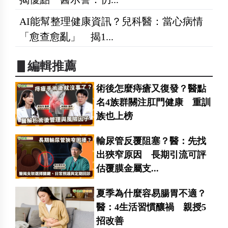
AI能幫整理健康資訊？兒科醫：當心病情
「愈查愈亂」 揭1...
▋編輯推薦
術後怎麼痔瘡又復發？醫點
名4族群關注肛門健康 重訓
族也上榜
輸尿管反覆阻塞？醫：先找
出狹窄原因 長期引流可評
估覆膜金屬支...
夏季為什麼容易腸胃不適？
醫：4生活習慣釀禍 親授5
招改善