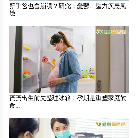
新手爸也會崩潰？研究：憂鬱、壓力疾患風
險...
寶寶出生前先整理冰箱！孕期是重塑家庭飲
食...