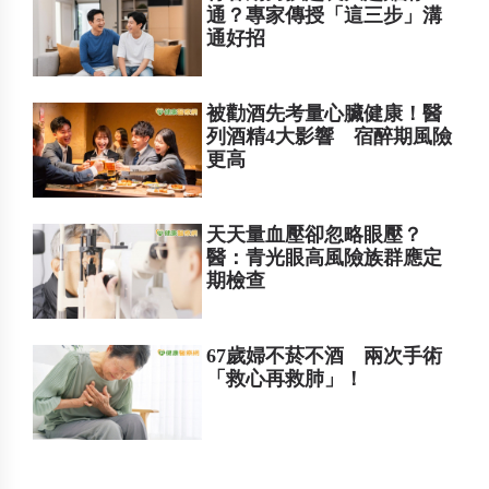
通？專家傳授「這三步」溝
通好招
被勸酒先考量心臟健康！醫
列酒精4大影響 宿醉期風險
更高
天天量血壓卻忽略眼壓？
醫：青光眼高風險族群應定
期檢查
67歲婦不菸不酒 兩次手術
「救心再救肺」！