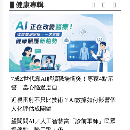
▋健康專輯
7成Z世代靠AI解讀職場衝突！專家4點示
警 當心陷過度自...
近視雷射不只比技術？AI數據如何影響個
人化評估成關鍵
望聞問AI／人工智慧當「診前軍師」民眾
揭優點 醫示警：仍...