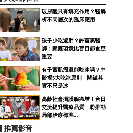
玻尿酸只有填充作用？醫解
析不同層次的臨床應用
孩子少吃還胖？許薰惠醫
師：家庭環境比盲目節食更
重要
有子宮肌瘤還能吃冰嗎？中
醫揭5大吃冰原則 關鍵其
實不只是冰
高齡社會攝護腺癌增！台日
交流提升醫療品質 盼推動
局部治療標準...
▋推薦影音