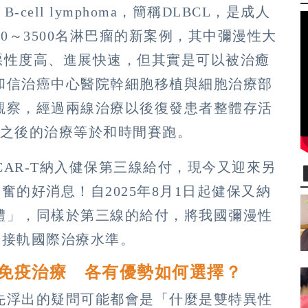
 B-cell lymphoma，簡稱DLBCL，是成人
0～3500名淋巴瘤的新案例，其中彌漫性大
其惡性度高、進展快速，但其實是可以被治癒
和信治癌中心醫院幹細胞移植與細胞治療部
觀察，經過兩線治療以後復發患者整體存活
發之後的治療等於和時間賽跑。
CAR-T納入健保第三線給付，現今又迎來另
的好消息！自2025年8月1日起健保又納
體」，同樣於第三線的給付，將我國彌漫性
步接軌國際治療水準。
胞免疫治療 各有優勢如何選擇？
先浮出的疑問可能都會是「什麼是雙特異性