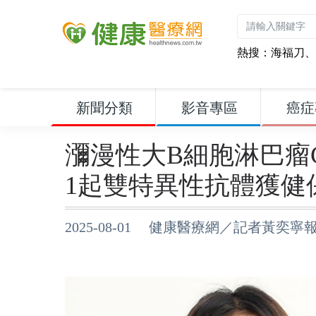
熱搜：
海福刀
、
新聞分類
影音專區
癌症
瀰漫性大B細胞淋巴瘤C
1起雙特異性抗體獲健
2025-08-01 健康醫療網／記者黃奕寧