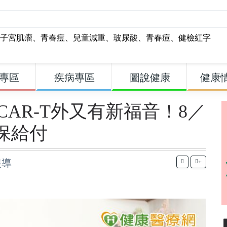
子宮肌瘤
、
青春痘
、
兒童減重
、
玻尿酸
、
青春痘
、
健檢紅字
專區
疾病專區
圖說健康
健康
AR-T外又有新福音！8／
保給付
報導
+