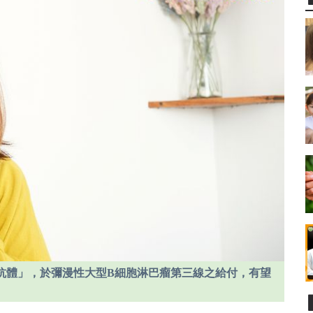
性抗體」，於彌漫性大型B細胞淋巴瘤第三線之給付，有望