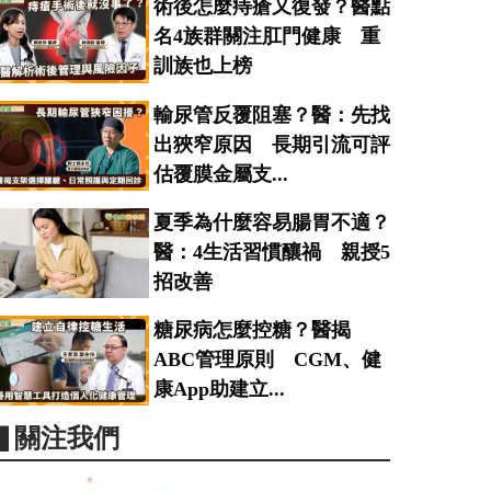
術後怎麼痔瘡又復發？醫點
名4族群關注肛門健康 重
訓族也上榜
輸尿管反覆阻塞？醫：先找
出狹窄原因 長期引流可評
估覆膜金屬支...
夏季為什麼容易腸胃不適？
醫：4生活習慣釀禍 親授5
招改善
糖尿病怎麼控糖？醫揭
ABC管理原則 CGM、健
康App助建立...
▋關注我們