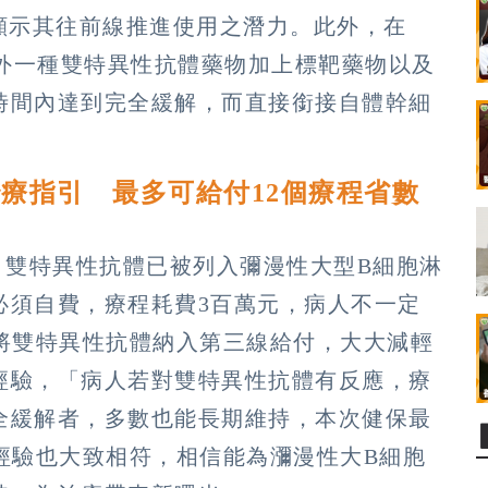
顯示其往前線推進使用之潛力。此外，在
另外一種雙特異性抗體藥物加上標靶藥物以及
時間內達到完全緩解，而直接銜接自體幹細
療指引 最多可給付12個療程省數
，雙特異性抗體已被列入彌漫性大型B細胞淋
必須自費，療程耗費3百萬元，病人不一定
起將雙特異性抗體納入第三線給付，大大減輕
經驗，「病人若對雙特異性抗體有反應，療
全緩解者，多數也能長期維持，本次健保最
經驗也大致相符，相信能為瀰漫性大B細胞