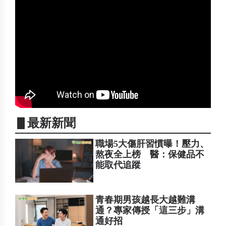
▋最新新聞
職場5大傷肝習慣曝！壓力、
熬夜全上榜 醫：保健品不
能取代追蹤
青春期男孩越長大越難溝
通？專家傳授「這三步」溝
通好招