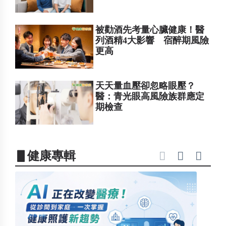
被勸酒先考量心臟健康！醫
列酒精4大影響 宿醉期風險
更高
天天量血壓卻忽略眼壓？
醫：青光眼高風險族群應定
期檢查
▋健康專輯