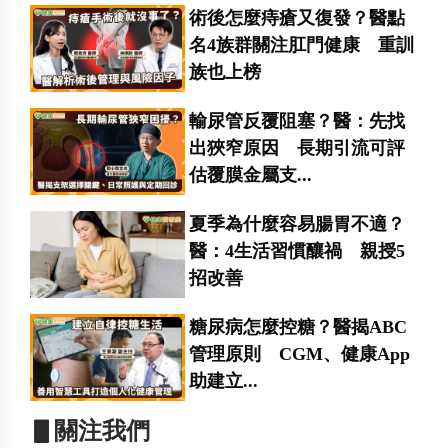
術後怎麼痔瘡又復發？醫點
名4族群關注肛門健康 重訓
族也上榜
輸尿管反覆阻塞？醫：先找
出狹窄原因 長期引流可評
估覆膜金屬支...
夏季為什麼容易腸胃不適？
醫：4生活習慣釀禍 親授5
招改善
糖尿病怎麼控糖？醫揭ABC
管理原則 CGM、健康App
助建立...
▋關注我們