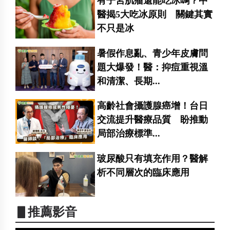
有子宮肌瘤還能吃冰嗎？中
醫揭5大吃冰原則 關鍵其實
不只是冰
暑假作息亂、青少年皮膚問
題大爆發！醫：抑痘重視溫
和清潔、長期...
高齡社會攝護腺癌增！台日
交流提升醫療品質 盼推動
局部治療標準...
玻尿酸只有填充作用？醫解
析不同層次的臨床應用
▋推薦影音